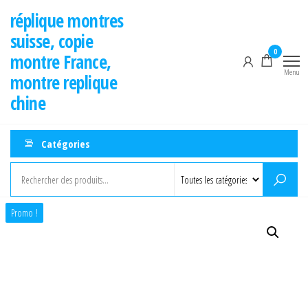
Aller
réplique montres
au
suisse, copie
contenu
0
montre France,
Menu
montre replique
chine
Catégories
Promo !