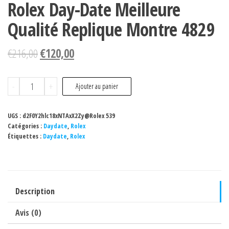
Rolex Day-Date Meilleure
Qualité Replique Montre 4829
€
216,00
€
120,00
quantité
-
+
Ajouter au panier
de
Rolex
UGS :
d2F0Y2hlc18xNTAxX2Zy@Rolex 539
Day-
Catégories :
Daydate
,
Rolex
Étiquettes :
Daydate
,
Rolex
Date
Meilleure
Qualité
Replique
Description
Montre
4829
Avis (0)