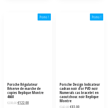
Promo !
Promo !
Porsche Régulateur
Porsche Design Indicateur
Réserve de marche de
cadran noir d’or PVD noir
copies Replique Montre
Numerals cas bracelet en
4660
caoutchouc noir Replique
Montre
€
238,00
€
122,00
€
242,00
€
83,00