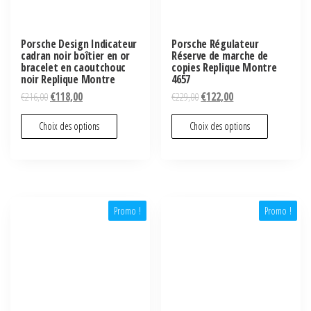
Porsche Design Indicateur
Porsche Régulateur
cadran noir boîtier en or
Réserve de marche de
bracelet en caoutchouc
copies Replique Montre
noir Replique Montre
4657
€
216,00
€
118,00
€
229,00
€
122,00
Choix des options
Choix des options
Promo !
Promo !