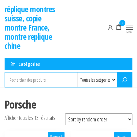
Aller
réplique montres
au
suisse, copie
contenu
0
montre France,
Menu
montre replique
chine
Catégories
Porsche
Afficher tous les 13 résultats
Promo !
Promo !