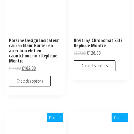
Porsche Design Indicateur
Breitling Chronomat 3517
cadran blanc Boîtier en
Replique Montre
acier bracelet en
€
207,00
€
126,00
caoutchouc noir Replique
Montre
Choix des options
€
242,00
€
102,00
Choix des options
Promo !
Promo !