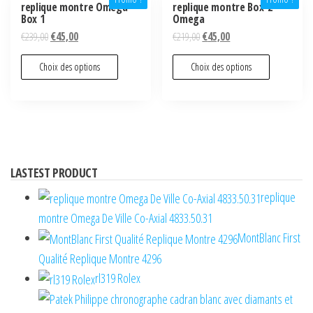
replique montre Omega-
replique montre Box-2
Box 1
Omega
€
239,00
€
45,00
€
219,00
€
45,00
Choix des options
Choix des options
LASTEST PRODUCT
replique
montre Omega De Ville Co-Axial 4833.50.31
MontBlanc First
Qualité Replique Montre 4296
rl319 Rolex