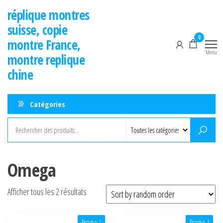
Aller
réplique montres
au
suisse, copie
contenu
0
montre France,
Menu
montre replique
chine
Catégories
Omega
Afficher tous les 2 résultats
Promo !
Promo !