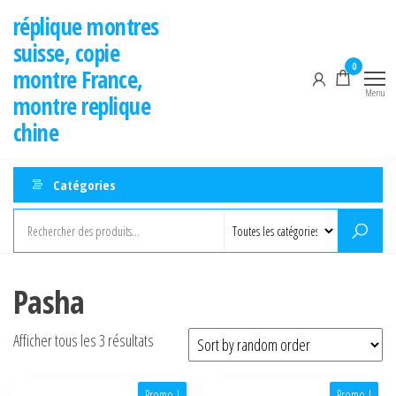
Aller
réplique montres
au
suisse, copie
contenu
0
montre France,
Menu
montre replique
chine
Catégories
Pasha
Afficher tous les 3 résultats
Promo !
Promo !