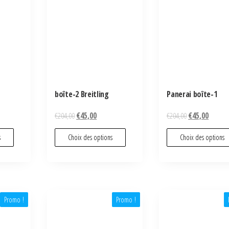
boîte-2 Breitling
Panerai boîte-1
€
204,00
€
45,00
€
204,00
€
45,00
s
Choix des options
Choix des options
Promo !
Promo !