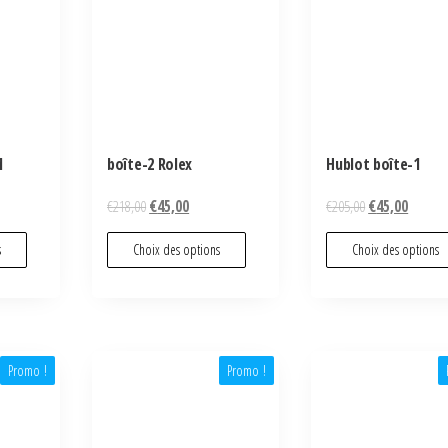
1
boîte-2 Rolex
Hublot boîte-1
€
218,00
€
45,00
€
205,00
€
45,00
s
Choix des options
Choix des options
Promo !
Promo !