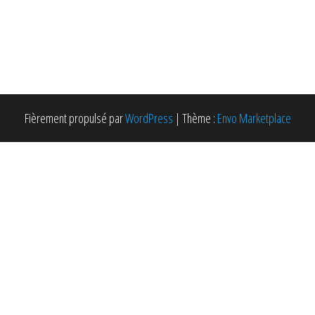
Fièrement propulsé par
WordPress
|
Thème :
Envo Marketplace