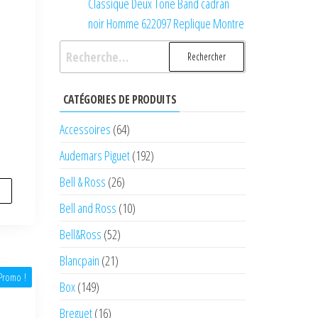
Classique Deux Tone Band cadran
noir Homme 622097 Replique Montre
Rechercher :
CATÉGORIES DE PRODUITS
Accessoires
(64)
Audemars Piguet
(192)
Bell & Ross
(26)
Bell and Ross
(10)
Bell&Ross
(52)
Blancpain
(21)
Promo !
Box
(149)
Breguet
(16)