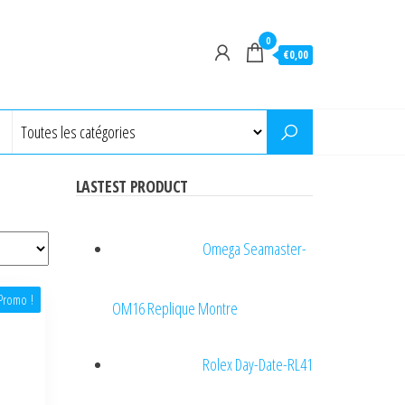
0
€0,00
LASTEST PRODUCT
Omega Seamaster-
Promo !
OM16 Replique Montre
Rolex Day-Date-RL41