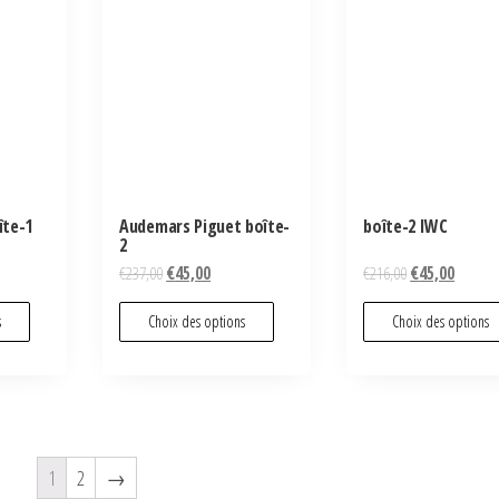
îte-1
Audemars Piguet boîte-
boîte-2 IWC
2
€
237,00
€
45,00
€
216,00
€
45,00
s
Choix des options
Choix des options
1
2
→