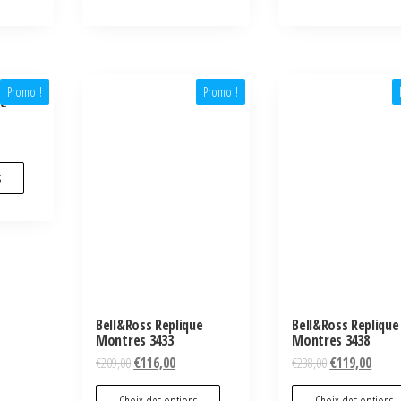
Promo !
Promo !
ue
s
Bell&Ross Replique
Bell&Ross Replique
Montres 3433
Montres 3438
€
209,00
€
116,00
€
238,00
€
119,00
Choix des options
Choix des options