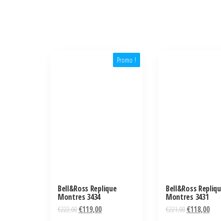
Promo !
Bell&Ross Replique
Bell&Ross Repliq
Montres 3434
Montres 3431
€
222,00
€
119,00
€
221,00
€
118,00