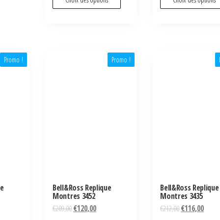
Promo !
Promo !
ue
Bell&Ross Replique
Bell&Ross Replique
Montres 3452
Montres 3435
€
209,00
€
120,00
€
212,00
€
116,00