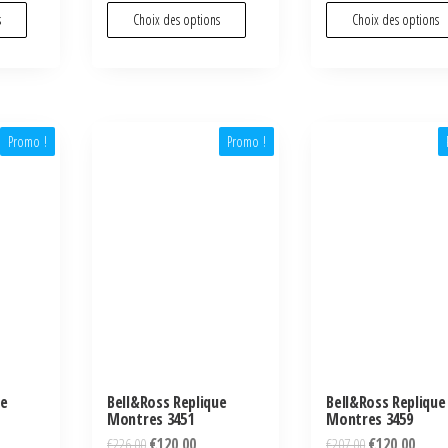
s
Choix des options
Choix des options
Promo !
Promo !
ue
Bell&Ross Replique
Bell&Ross Replique
Montres 3451
Montres 3459
€
226,00
€
120,00
€
207,00
€
120,00