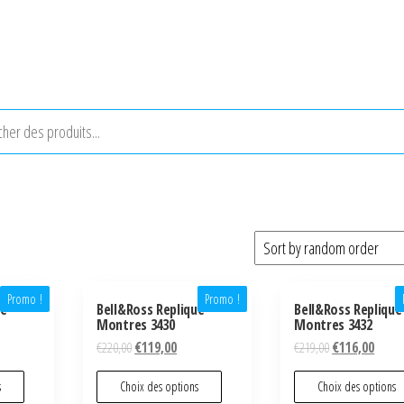
Promo !
Promo !
ue
Bell&Ross Replique
Bell&Ross Replique
Montres 3430
Montres 3432
€
220,00
€
119,00
€
219,00
€
116,00
s
Choix des options
Choix des options