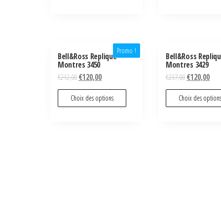
Promo !
Bell&Ross Replique
Bell&Ross Repliq
Montres 3450
Montres 3429
€
212,00
€
120,00
€
237,00
€
120,00
Choix des options
Choix des option