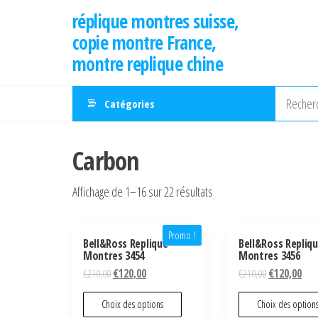
Aller
réplique montres suisse,
au
copie montre France,
contenu
montre replique chine
Catégories
Carbon
Affichage de 1–16 sur 22 résultats
Promo !
Bell&Ross Replique
Bell&Ross Repliq
Montres 3454
Montres 3456
€
210,00
€
120,00
€
210,00
€
120,00
Choix des options
Choix des option