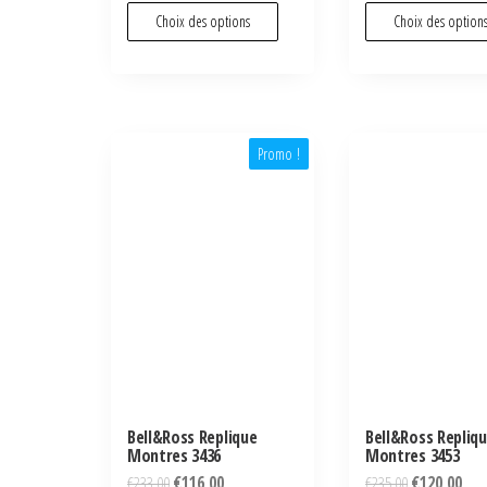
Choix des options
Choix des option
Promo !
Bell&Ross Replique
Bell&Ross Repliq
Montres 3436
Montres 3453
€
233,00
€
116,00
€
235,00
€
120,00