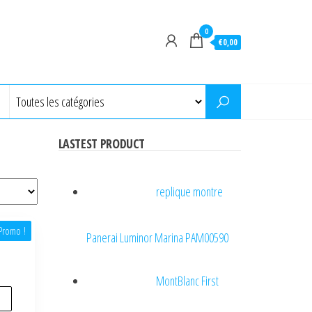
0
€0,00
LASTEST PRODUCT
replique montre
Promo !
Panerai Luminor Marina PAM00590
MontBlanc First