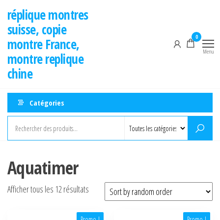
Aller
réplique montres
au
suisse, copie
contenu
0
montre France,
Menu
montre replique
chine
Catégories
Aquatimer
Afficher tous les 12 résultats
Promo !
Promo !