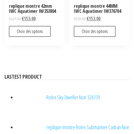
replique montre 42mm
replique montre 44MM
IWC Aquatimer IW353804
IWC Aquatimer IW376704
€
227,00
€
153,00
€
239,00
€
153,00
Choix des options
Choix des options
LASTEST PRODUCT
Rolex Sky-Dweller Noir 326139
replique montre Rolex Submariner Cadran Noir