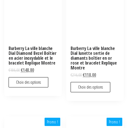
Burberry La ville blanche
Burberry La ville blanche
Dial Diamond Bezel Boîtier
Dial lunette sertie de
en acier inoxydable et le
diamants boîtier en or
bracelet Replique Montre
rose et bracelet Replique
Montre
€
186,00
€
148,80
€
216,00
€
118,00
Choix des options
Choix des options
Promo !
Promo !