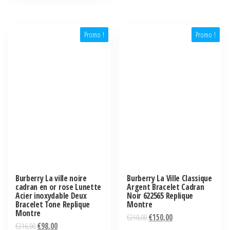
Promo !
Promo !
Burberry La ville noire
Burberry La Ville Classique
cadran en or rose Lunette
Argent Bracelet Cadran
Acier inoxydable Deux
Noir 622565 Replique
Bracelet Tone Replique
Montre
Montre
€
210,00
€
150,00
€
216,00
€
98,00