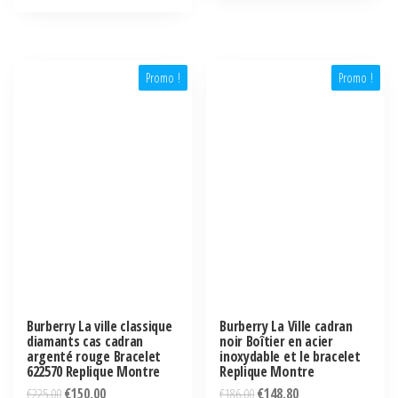
Promo !
Promo !
Burberry La ville classique
Burberry La Ville cadran
diamants cas cadran
noir Boîtier en acier
argenté rouge Bracelet
inoxydable et le bracelet
622570 Replique Montre
Replique Montre
€
225,00
€
150,00
€
186,00
€
148,80