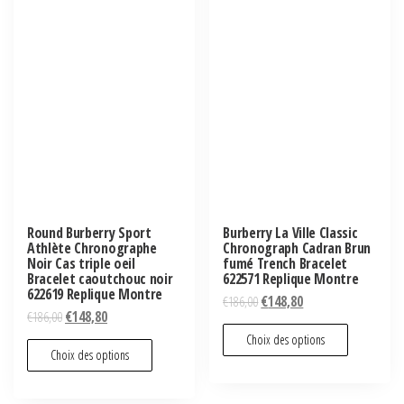
Round Burberry Sport
Burberry La Ville Classic
Athlète Chronographe
Chronograph Cadran Brun
Noir Cas triple oeil
fumé Trench Bracelet
Bracelet caoutchouc noir
622571 Replique Montre
622619 Replique Montre
€
186,00
€
148,80
€
186,00
€
148,80
Choix des options
Choix des options