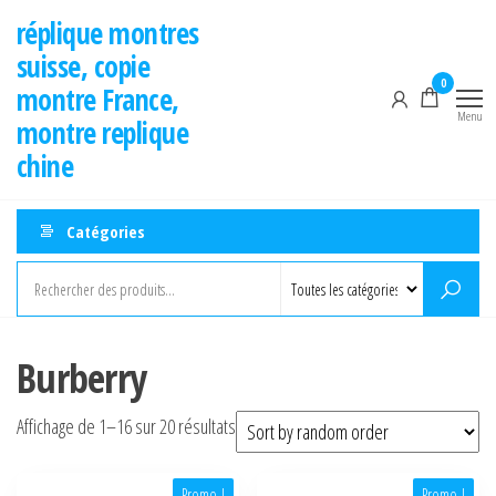
Aller
réplique montres
au
suisse, copie
contenu
0
montre France,
Menu
montre replique
chine
Catégories
Burberry
Affichage de 1–16 sur 20 résultats
Promo !
Promo !