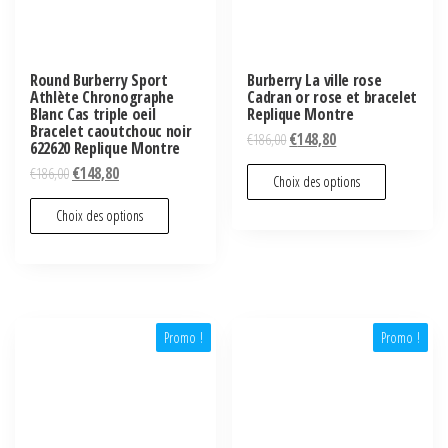
Round Burberry Sport
Burberry La ville rose
Athlète Chronographe
Cadran or rose et bracelet
Blanc Cas triple oeil
Replique Montre
Bracelet caoutchouc noir
€
186,00
€
148,80
622620 Replique Montre
€
186,00
€
148,80
Choix des options
Choix des options
Promo !
Promo !