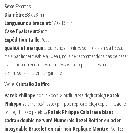
Sexe:
Femmes
Diamètre:
33 x 28 mm
Longueur du bracelet:
170 x 13 mm
Case Epaisseur:
8 mm
Expédition Taille:
Petit
qualité et marque:.
Toutes nos montres sont résistants à l »eau,
mais pas imperméable à l »eau, nous ne recommandons pas de nager
avec eux ou prendre des douches avec eux prenant les montres
seront sous annuler leur garantie
Verre:
Cristallo Zaffiro
Patek Philippe
:: della Rocca Gioielli! Prezzi degli orologi
Patek
Philippe
su Chrono24, patek philippe replica orologi copia imitazione
orologi di lusso patek …?
Patek Philippe
Calatrava blanc
cadran double nervuré Numerals Bezel Boîtier en acier
inoxydable Bracelet en cuir noir Replique Montre
, Nel 1851,