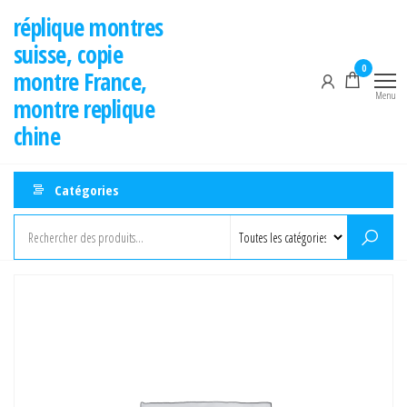
Aller
réplique montres
au
suisse, copie
contenu
0
montre France,
Menu
montre replique
chine
Catégories