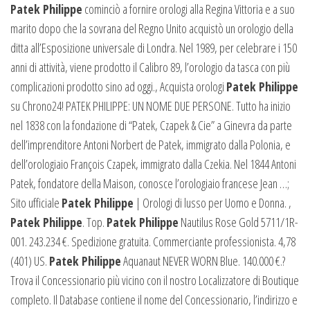
Patek Philippe
cominciò a fornire orologi alla Regina Vittoria e a suo
marito dopo che la sovrana del Regno Unito acquistò un orologio della
ditta all’Esposizione universale di Londra. Nel 1989, per celebrare i 150
anni di attività, viene prodotto il Calibro 89, l’orologio da tasca con più
complicazioni prodotto sino ad oggi., Acquista orologi
Patek Philippe
su Chrono24! PATEK PHILIPPE: UN NOME DUE PERSONE. Tutto ha inizio
nel 1838 con la fondazione di “Patek, Czapek & Cie” a Ginevra da parte
dell’imprenditore Antoni Norbert de Patek, immigrato dalla Polonia, e
dell’orologiaio François Czapek, immigrato dalla Czekia. Nel 1844 Antoni
Patek, fondatore della Maison, conosce l’orologiaio francese Jean …;
Sito ufficiale
Patek Philippe
| Orologi di lusso per Uomo e Donna.
,
Patek Philippe
. Top.
Patek Philippe
Nautilus Rose Gold 5711/1R-
001. 243.234 €. Spedizione gratuita. Commerciante professionista. 4,78
(401) US.
Patek Philippe
Aquanaut NEVER WORN Blue. 140.000 €.?
Trova il Concessionario più vicino con il nostro Localizzatore di Boutique
completo. Il Database contiene il nome del Concessionario, l’indirizzo e