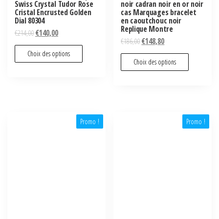
Swiss Crystal Tudor Rose
noir cadran noir en or noir
Cristal Encrusted Golden
cas Marquages ​​bracelet
Dial 80304
en caoutchouc noir
Replique Montre
€
214,00
€
140,00
€
186,00
€
148,80
Choix des options
Choix des options
Promo !
Promo !