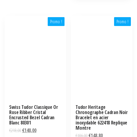
Promo !
Promo !
Swiss Tudor Classique Or
Tudor Heritage
Rose Ribber Cristal
Chronographe Cadran Noir
Encrusted Bezel Cadran
Bracelet en acier
Blanc 80301
inoxydable 622418 Replique
Montre
€
218,00
€
140,00
€
186,00
€
148,80