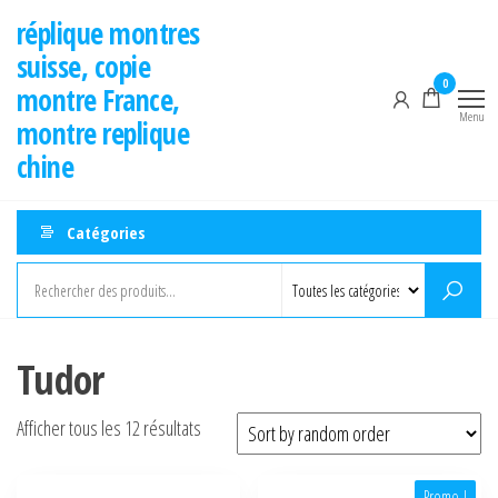
Aller
réplique montres
au
suisse, copie
contenu
0
montre France,
Menu
montre replique
chine
Catégories
Tudor
Afficher tous les 12 résultats
Promo !