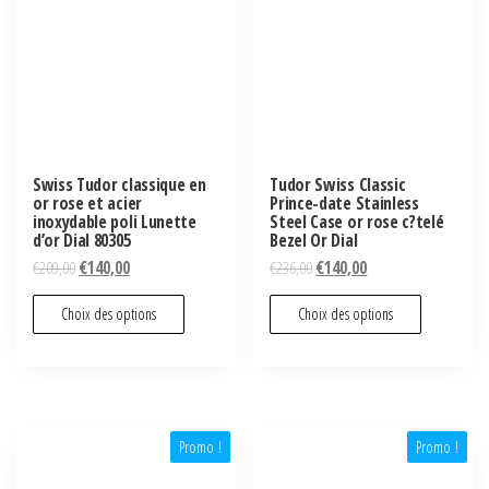
Swiss Tudor classique en
Tudor Swiss Classic
or rose et acier
Prince-date Stainless
inoxydable poli Lunette
Steel Case or rose c?telé
d’or Dial 80305
Bezel Or Dial
€
209,00
€
140,00
€
236,00
€
140,00
Choix des options
Choix des options
Promo !
Promo !