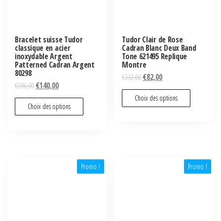
Bracelet suisse Tudor
Tudor Clair de Rose
classique en acier
Cadran Blanc Deux Band
inoxydable Argent
Tone 621495 Replique
Patterned Cadran Argent
Montre
80298
€
332,00
€
82,00
€
206,00
€
140,00
Choix des options
Choix des options
Promo !
Promo !