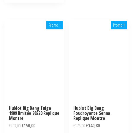
Promo !
Promo !
Hublot Big Bang Tuiga
Hublot Big Bang
1909 limitée 98220 Replique
Foudroyante Senna
Montre
Replique Montre
€
203,00
€
150,00
€
176,00
€
140,80