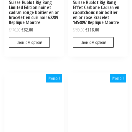
Suisse Hublot Big Bang
Suisse Hublot Big Bang
Limited Edition noir et
Effet Carbone Cadran en
cadran rouge boîtier en or
caoutchouc noir boîtier
bracelet en cuir noir 62289
en or rose Bracelet
Replique Montre
1453897 Replique Montre
€
470,00
€
82,00
€
499,00
€
118,00
Choix des options
Choix des options
Promo !
Promo !