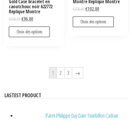
Gold Case bracelet en
Montre Replique Montre
caoutchouc noir 622772
€
206,00
€
102,00
Replique Montre
€
206,00
€
96,00
Choix des options
Choix des options
1
2
3
→
LASTEST PRODUCT
Patek Philippe Day Date Tourbillon Cadran