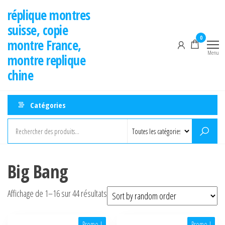
Aller
réplique montres
au
suisse, copie
contenu
0
montre France,
Menu
montre replique
chine
Catégories
Big Bang
Affichage de 1–16 sur 44 résultats
Promo !
Promo !