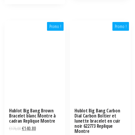
Promo !
Promo !
Hublot Big Bang Brown
Hublot Big Bang Carbon
Bracelet blanc Montre à
Dial Carbon Boîtier et
cadran Replique Montre
lunette bracelet en cuir
noir 622773 Replique
€
176,00
€
140,80
Montre