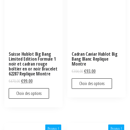
Suisse Hublot Big Bang
Cadran Caviar Hublot Big
Limited Edition Formule 1
Bang Blanc Replique
noir et cadran rouge
Montre
boîtier en or noir Bracelet
€
304,00
€
93,00
62287 Replique Montre
€
470,00
€
99,00
Choix des options
Choix des options
Promo !
Promo !