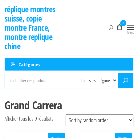
Aller
réplique montres
au
suisse, copie
contenu
0
montre France,
Menu
montre replique
chine
Catégories
Grand Carrera
Afficher tous les 9 résultats
Promo !
Promo !