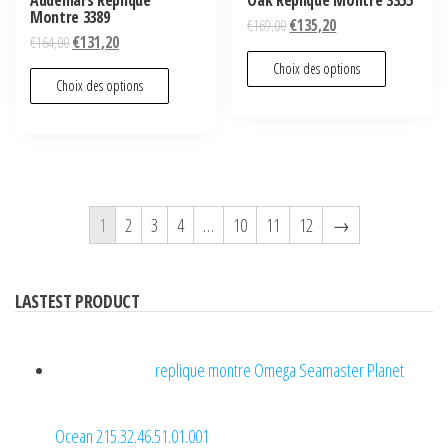
Montre 3389
€
169,00
€
135,20
€
164,00
€
131,20
Choix des options
Choix des options
1
2
3
4
…
10
11
12
→
LASTEST PRODUCT
replique montre Omega Seamaster Planet
Ocean 215.32.46.51.01.001