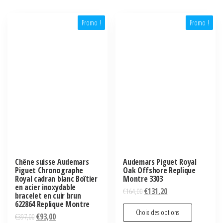
Promo !
Promo !
Chêne suisse Audemars
Audemars Piguet Royal
Piguet Chronographe
Oak Offshore Replique
Royal cadran blanc Boîtier
Montre 3303
en acier inoxydable
€
164,00
€
131,20
bracelet en cuir brun
622864 Replique Montre
Choix des options
€
397,00
€
93,00