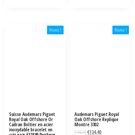
Promo !
Promo !
Suisse Audemars Piguet
Audemars Piguet Royal
Royal Oak Offshore Or
Oak Offshore Replique
Cadran Boîtier en acier
Montre 3302
inoxydable bracelet en
€
168,00
€
134,40
cuir noir 622849 Replique