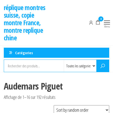
Aller
réplique montres
au
suisse, copie
contenu
0
montre France,
Menu
montre replique
chine
Catégories
Audemars Piguet
Affichage de 1–16 sur 192 résultats