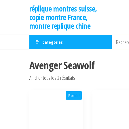
Aller
réplique montres suisse,
au
copie montre France,
contenu
montre replique chine
Catégories
Avenger Seawolf
Afficher tous les 2 résultats
Promo !