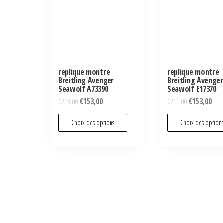
replique montre
replique montre
Breitling Avenger
Breitling Avenger
Seawolf A73390
Seawolf E17370
€
213,00
€
153,00
€
211,00
€
153,00
Choix des options
Choix des option