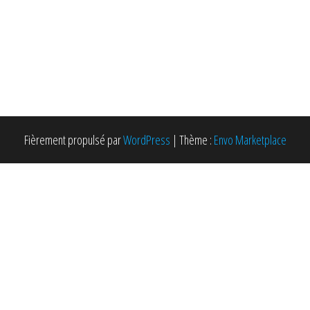
Fièrement propulsé par
WordPress
|
Thème :
Envo Marketplace