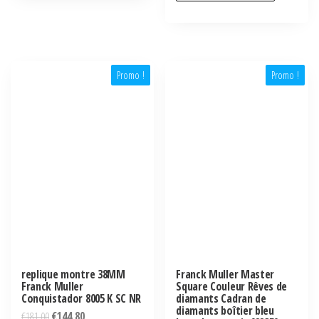
Promo !
Promo !
replique montre 38MM
Franck Muller Master
Franck Muller
Square Couleur Rêves de
Conquistador 8005 K SC NR
diamants Cadran de
diamants boîtier bleu
€
181,00
€
144,80