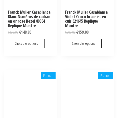
Franck Muller Casablanca
Franck Muller Casablanca
Blanc Numéros de cadran
Violet Croco bracelet en
en or rose Bezel 80304
cuir 621645 Replique
Replique Montre
Montre
€
186,00
€
148,80
€
209,00
€
159,00
Choix des options
Choix des options
Promo !
Promo !