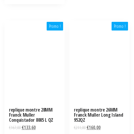
Promo !
Promo !
replique montre 28MM
replique montre 26MM
Franck Muller
Franck Muller Long Island
Conquistador 8005 L QZ
952QZ
€
167,00
€
133,60
€
211,00
€
160,00