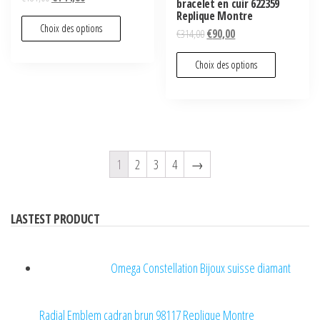
bracelet en cuir 622359
Replique Montre
Choix des options
€
314,00
€
90,00
Choix des options
1
2
3
4
→
LASTEST PRODUCT
Omega Constellation Bijoux suisse diamant
Radial Emblem cadran brun 98117 Replique Montre