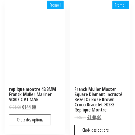
Promo !
Promo !
replique montre 43.3MM
Franck Muller Master
Franck Muller Mariner
Square Diamant Incrusté
9080 CC AT MAR
Bezel Or Rose Brown
Croco Bracelet 80283
€
181,00
€
144,80
Replique Montre
€
186,00
€
148,80
Choix des options
Choix des options