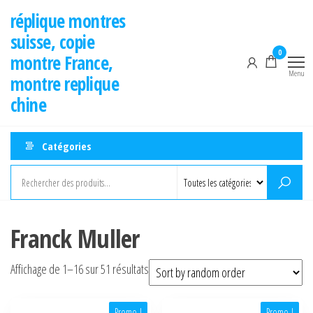
Aller
réplique montres
au
suisse, copie
contenu
0
montre France,
Menu
montre replique
chine
Catégories
Franck Muller
Affichage de 1–16 sur 51 résultats
Promo !
Promo !