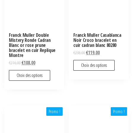
Franck Muller Double
Franck Muller Casablanca
Mistery Ronde Cadran
Noir Croco bracelet en
Blanc or rose prune
cuir cadran blanc 80280
bracelet en cuir Replique
€
238,00
€
119,00
Montre
€
216,00
€
108,00
Choix des options
Choix des options
Promo !
Promo !