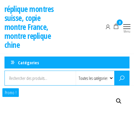
Aller
réplique montres
au
suisse, copie
contenu
0
montre France,
Menu
montre replique
chine
Catégories
Promo !