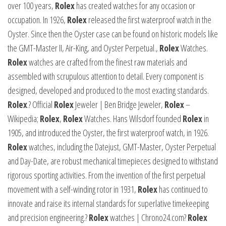
over 100 years,
Rolex
has created watches for any occasion or
occupation. In 1926,
Rolex
released the first waterproof watch in the
Oyster. Since then the Oyster case can be found on historic models like
the GMT-Master II, Air-King, and Oyster Perpetual.,
Rolex
Watches.
Rolex
watches are crafted from the finest raw materials and
assembled with scrupulous attention to detail. Every component is
designed, developed and produced to the most exacting standards.
Rolex
.? Official
Rolex
Jeweler | Ben Bridge Jeweler,
Rolex
–
Wikipedia;
Rolex
,
Rolex
Watches. Hans Wilsdorf founded
Rolex
in
1905, and introduced the Oyster, the first waterproof watch, in 1926.
Rolex
watches, including the Datejust, GMT-Master, Oyster Perpetual
and Day-Date, are robust mechanical timepieces designed to withstand
rigorous sporting activities. From the invention of the first perpetual
movement with a self-winding rotor in 1931,
Rolex
has continued to
innovate and raise its internal standards for superlative timekeeping
and precision engineering.?
Rolex
watches | Chrono24.com?
Rolex