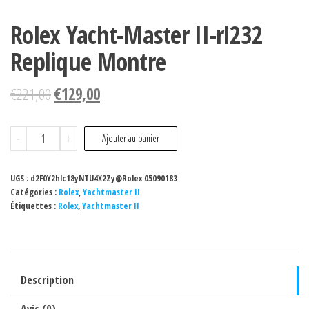
Rolex Yacht-Master II-rl232
Replique Montre
€
221,00
€
129,00
quantité
-
+
Ajouter au panier
de
Rolex
UGS :
d2F0Y2hlc18yNTU4X2Zy@Rolex 05090183
Yacht-
Catégories :
Rolex
,
Yachtmaster II
Étiquettes :
Rolex
,
Yachtmaster II
Master
II-
rl232
Replique
Description
Montre