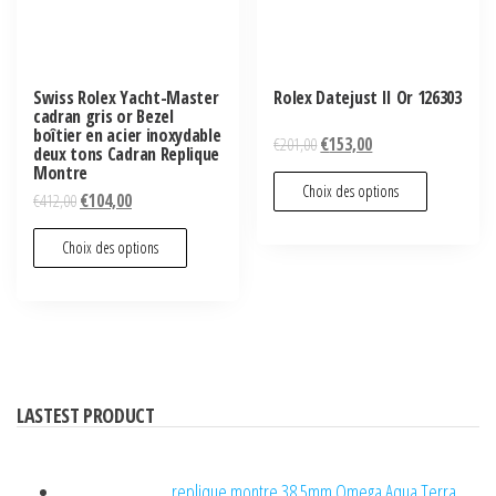
Swiss Rolex Yacht-Master
Rolex Datejust II Or 126303
cadran gris or Bezel
boîtier en acier inoxydable
€
201,00
€
153,00
deux tons Cadran Replique
Montre
Choix des options
€
412,00
€
104,00
Choix des options
LASTEST PRODUCT
replique montre 38.5mm Omega Aqua Terra