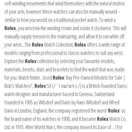
self-winding movements that wind themselves with the natural motion
of your arm, however these watches can also be manually wound –
similar to how you would on a traditional pocket watch. To wind a
Rolex
, you unscrew the winding crown and rotate it clockwise. This will
manually supply tension to the mainspring, and allow it to run while off
your wrist., The
Rolex
Watch Collection;
Rolex
offers a wide range of
models ranging from professional to classic watches to suit any wrist.
Explore the
Rolex
collection by selecting your favourite models,
materials, bezels, dials and bracelets to find the watch that was made
for you. Watch finder.. Used
Rolex
: Buy Pre-Owned Models for Sale |
Bob's Watches?
,
Rolex
SA (/ ˈ r oʊ l ɛ k s /) is a British-founded Swiss
watch designer and manufacturer based in Geneva, Switzerland.
Founded in 1905 as Wilsdorf and Davis by Hans Wilsdorf and Alfred
Davis in London, England, the company registered the word ‘
Rolex
‘ as
the brand name of its watches in 1908, and it became
Rolex
Watch Co.
Ltd. in 1915. After World War I, the company moved its base of …! For