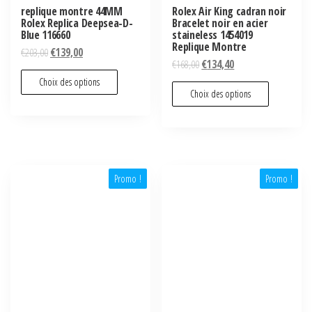
replique montre 44MM
Rolex Air King cadran noir
Rolex Replica Deepsea-D-
Bracelet noir en acier
Blue 116660
staineless 1454019
Replique Montre
€
203,00
€
139,00
€
168,00
€
134,40
Choix des options
Choix des options
Promo !
Promo !