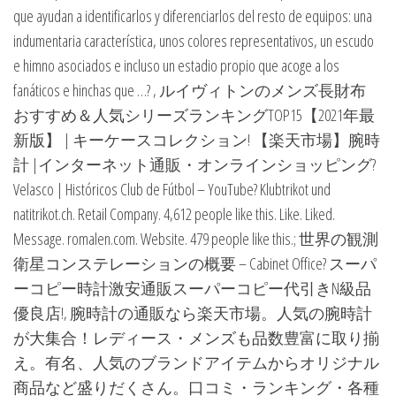
que ayudan a identificarlos y diferenciarlos del resto de equipos: una
indumentaria característica, unos colores representativos, un escudo
e himno asociados e incluso un estadio propio que acoge a los
fanáticos e hinchas que …?
, ルイヴィトンのメンズ長財布
おすすめ＆人気シリーズランキングTOP15【2021年最
新版】 | キーケースコレクション! 【楽天市場】腕時
計 |インターネット通販・オンラインショッピング?
Velasco | Históricos Club de Fútbol – YouTube? Klubtrikot und
natitrikot.ch. Retail Company. 4,612 people like this. Like. Liked.
Message. romalen.com. Website. 479 people like this.; 世界の観測
衛星コンステレーションの概要 – Cabinet Office? スーパ
ーコピー時計激安通販スーパーコピー代引きN級品
優良店!, 腕時計の通販なら楽天市場。人気の腕時計
が大集合！レディース・メンズも品数豊富に取り揃
え。有名、人気のブランドアイテムからオリジナル
商品など盛りだくさん。口コミ・ランキング・各種