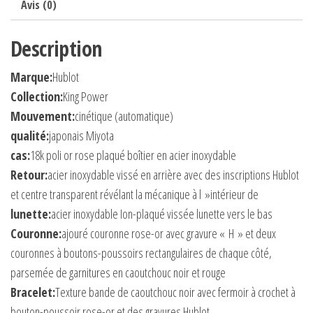
Cadran
Avis (0)
Replique
Description
Montre
Marque:
Hublot
Collection:
King Power
Mouvement:
cinétique (automatique)
qualité:
japonais Miyota
cas:
18k poli or rose plaqué boîtier en acier inoxydable
Retour:
acier inoxydable vissé en arrière avec des inscriptions Hublot
et centre transparent révélant la mécanique à l »intérieur de
lunette:
acier inoxydable Ion-plaqué vissée lunette vers le bas
Couronne:
ajouré couronne rose-or avec gravure « H » et deux
couronnes à boutons-poussoirs rectangulaires de chaque côté,
parsemée de garnitures en caoutchouc noir et rouge
Bracelet:
Texture bande de caoutchouc noir avec fermoir à crochet à
bouton-poussoir rose-or et des gravures Hublot