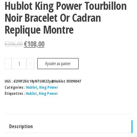
Hublot King Power Tourbillon
Noir Bracelet Or Cadran
Replique Montre
€
206,00
€
108,00
quantité
-
+
Ajouter au panier
de
Hublot
UGS :
d2F0Y2hlc18yNTU4X2Zy@Hublot 05090047
King
Catégories :
Hublot
,
King Power
Étiquettes :
Hublot
,
King Power
Power
Tourbillon
Noir
Bracelet
Description
Or