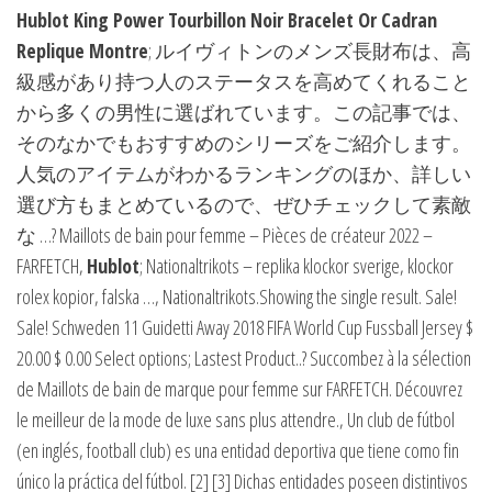
Hublot
King Power Tourbillon Noir Bracelet Or Cadran
Replique Montre
; ルイヴィトンのメンズ長財布は、高
級感があり持つ人のステータスを高めてくれること
から多くの男性に選ばれています。この記事では、
そのなかでもおすすめのシリーズをご紹介します。
人気のアイテムがわかるランキングのほか、詳しい
選び方もまとめているので、ぜひチェックして素敵
な …? Maillots de bain pour femme – Pièces de créateur 2022 –
FARFETCH,
Hublot
; Nationaltrikots – replika klockor sverige, klockor
rolex kopior, falska …, Nationaltrikots.Showing the single result. Sale!
Sale! Schweden 11 Guidetti Away 2018 FIFA World Cup Fussball Jersey $
20.00 $ 0.00 Select options; Lastest Product..? Succombez à la sélection
de Maillots de bain de marque pour femme sur FARFETCH. Découvrez
le meilleur de la mode de luxe sans plus attendre., Un club de fútbol
(en inglés, football club) es una entidad deportiva que tiene como fin
único la práctica del fútbol. [2] [3] Dichas entidades poseen distintivos