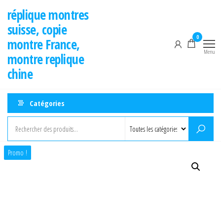
Aller
réplique montres
au
suisse, copie
contenu
0
montre France,
Menu
montre replique
chine
Catégories
Promo !